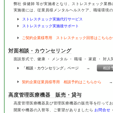
弊社 保健師 等が実施者となり、ストレスチェック業務の
2024/12/19
介護事業所様へ『感染症予防と対策について』講
実施後には、従業員様メンタルヘルスケア、職場環境の
2024/12/4
介護事業所様へ『腰痛予防について』オンライン
2024/11/8
ストレスチェック実施代行サービス
介護事業所様へ『感染症予防と対策について』講
2024/11/6
ストレスチェック実施後サポート
介護事業所様へ『メンタルヘルスケアについて』
2024/11/4
介護事業所様へ『感染症予防と対策について』講
ご契約企業様専用 ストレスチェック回答はこちらか
2024/10/17
介護事業所様へ『ストレス対策について』講習を
2024/10/3
介護事業所様へ『メンタルヘルスケアについて』
対面相談・カウンセリング
2024/9/25
社協様へ『腰痛予防について』講習を行いました
面談形式で、健康 ・ メンタル ・ 職場 ・ 家庭 ・ 対
2024/9/10
介護事業所様へ『感染症予防と対策について』オ
「相談・カウンセリング」ページ →
相談
2024/7/31
介護事業所様へ『感染症予防と対策について』講
2024/7/25
介護事業所様へ『感染症予防と対策について』講
契約企業従業員様専用 相談予約はこちらから
2024/7/19
介護事業所様へ『感染症予防と対策について』オ
2024/6/25
社協様へ『感染症予防と対策について』講習を行
高度管理医療機器 販売・貸与
2024/6/17
介護事業所様へ『腰痛予防について』オンライン
高度管理医療機器及び管理医療機器の販売等を行ってお
2024/6/14
介護事業所様へ『感染症予防と対策について』講
開業や機器の入替等、ご要望がありましたら
お問合せ