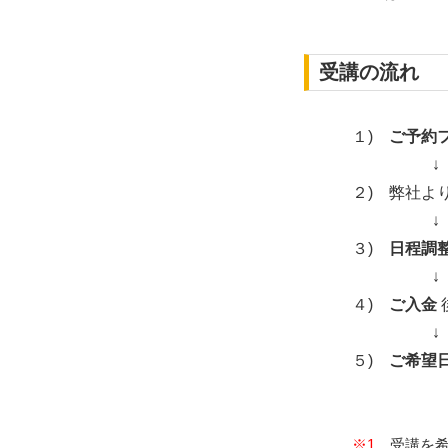
受講の流れ
１)
ご予約
↓
２) 弊社よ
↓
３)
日程調
↓
４)
ご入金
↓
５)
ご希望
※1
受講を希