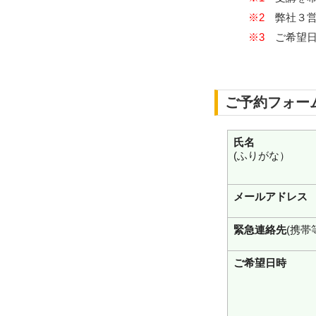
※2
弊社３営
※3
ご希望日
ご予約フォー
氏名
(ふりがな）
メールアドレス
緊急連絡先
(携帯
ご希望日時