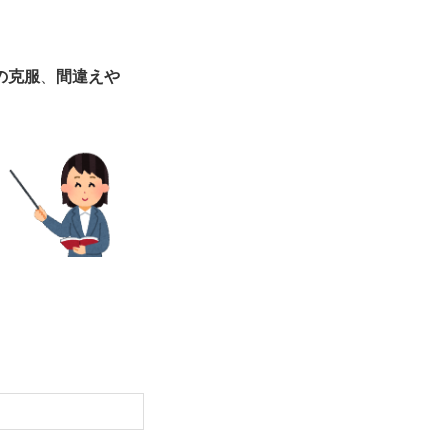
の克服
、
間違えや