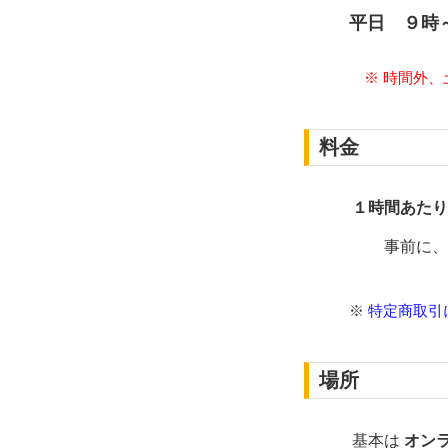
平日 ９
※ 時間外
料金
１時間あたり
事前に、指
※
特定商取引
場所
基本は
オン