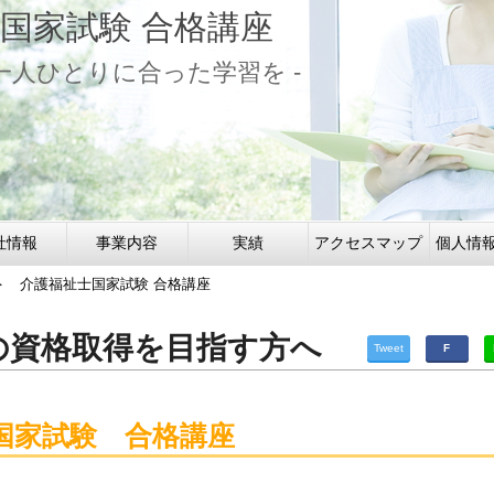
国家試験 合格講座
で一人ひとりに合った学習を -
社情報
事業内容
実績
アクセスマップ
個人情
 介護福祉士国家試験 合格講座
の資格取得を目指す方へ
Tweet
F
国家試験 合格講座