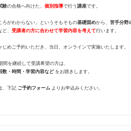
試験
の合格へ向けた、
個別指導
で行う
講座
です。
ころがわからない」というそもそもの
基礎固め
から、
苦手分野
など、
受講者の方に合わせて学習内容を考えて
行います。
かじめご予約いただき、当日、オンラインで実施いたします。
、期間を継続して受講希望の方は、
回数・時間・学習内容など
をお聴きします。
は、下記
ご予約フォーム
よりお申込みください。