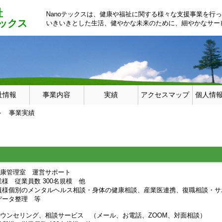
社
Nanoテックスは、健康や福祉に関する様々な支援事業を行
テックス
いきいきとした生活、健やかな未来のために、細やかなサー
社情報
事業内容
実績
アクセスマップ
個人情
 事業実績
康管理室 運営サポート
業員数 300名規模 他
メンタルヘルス相談・身体の健康相談、産業医連携、復職相談・サ
整理 等
ウンセリング、相談サービス （メール、お電話、ZOOM、対面相談）