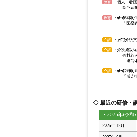
・個人 看護
教育
既卒者向け 
・研修講師担
教育
「医療的ケア
・居宅介護支
介護
・介護施設経
介護
有料老人ホーム
運営体制再構築
・研修講師担
介護
「感染症対策」
◇ 最近の研修・
・2025年(令和7
2025年 12月