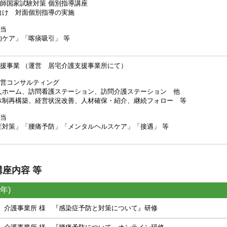
師国家試験対策 個別指導講座
対面個別指導の実施
当
」「喀痰吸引」 等
援事業 （運営 居宅介護支援事業所にて）
営コンサルティング
、訪問看護ステーション、訪問介護ステーション 他
、経営状況改善、人材確保・紹介、継続フォロー 等
当
「腰痛予防」「メンタルヘルスケア」「接遇」 等
講座内容 等
年)
介護事業所 様 『感染症予防と対策について』研修