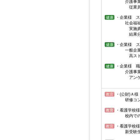
介護事業所様 
従業員様からの
・企業様 ス
健康
社会福祉法人様
実施責任者代行・
結果分析、結果
・企業様 ス
健康
一般企業様 従
高ストレス者 
・企業様 職
健康
介護事業所様 
アンケート分析
・(公財)Ａ
教育
研修コンテンツ
・看護学校様
教育
校内での短期
・看護学校様
教育
新受験生向け 