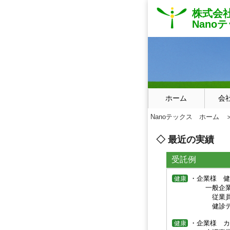
株式会
Nano
ホーム
会
Nanoテックス ホーム
＞
◇ 最近の実績
受託例
・企業様 健
健康
一般企業様 従
従業員様個別の
健診データ
・企業様 カ
健康