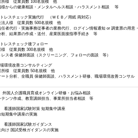
従業員数 100名規模 他
健康相談・メンタルヘルス相談・ハラスメント相談 等
トレスチェック実施代行 （ＷＥＢ／用紙 両対応）
 従業員数 500名規模 他
実施事務従事者の業務代行、ログイン情報通知 or 調査票の用意
票の作成・送付、産業医面接指導手続き 等
トレスチェック後フォロー
業員数 300名規模 他
保健師面談（スクリーニング、フォローの面談 等）
場環境改善コンサルティング
従業員数 50名規模 他
、全職員 保健師面談、ハラスメント研修、職場環境改善コンサル
様 外国人介護職員育成オンライン研修・お悩み相談
作成、教育講師担当、事業所担当者相談 等
 看護師国家試験対策 短期集中講座
集中講座の実施
 看護師国家試験ガイダンス
国試受検ガイダンスの実施