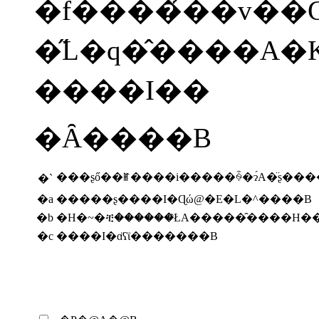
�f����̉��v��
�̋L�q�̂����A�K�؂Ȃ��̂̑g�
����I��
�Ȃ����B
���ʂő��ꂵ����i�����ꍇ�ɂ́A�̈ʂ���
�`
�a
�����ʂ����I�Ɋώ@�E�L�^����B
�b
�H�~�ቺ������̂ŁA�����̑����H�
�c
����I�ɑ̈ʕϊ�������B