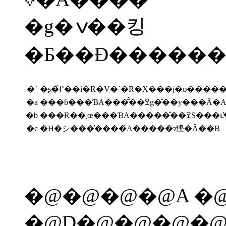
�g�ݍ��킹
�Ƃ��Đ�������
�`
�ʂ�߂̓��i�R�V�`�R�X���j�ɒ�
�a
���ɓ���ƁA���͂̂��ߐg�̂
�b
���Ɍ��܂œ���Ɓ
�c
�H�シ���̓����́A�����ɂ悭�Ȃ��B
�@�@�@�@A �@
�@D�@�@�@�