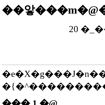
��앟���m�@�
�e�X�g���J�n��
�{�^��������
��� 1.�@