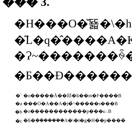
��� 3.
�H���O�̌뚋�\�h
�Ɂ~�������ꍇ�A�
�Ƃ��Đ�������
�`
�o�����Ă��邱�Ƃ��m�F����B
�a
���O�A��A�j�̉^�����s���B
�z������������p���ɕۂB
�b
�Ƃ�݂�������A�\�t�g�H��p����
�c