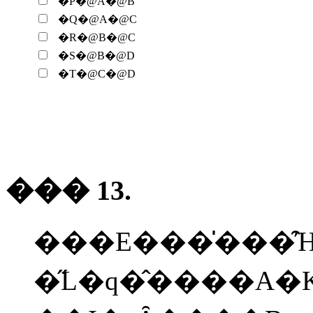
�P�@A�@B
�Q�@A�@C
�R�@B�@C
�S�@B�@D
�T�@C�@D
��� 13.
���E���̍���̑