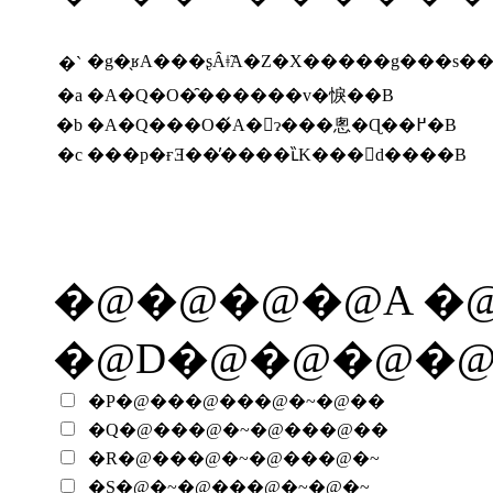
�g�̖ʁA���ʂȂǂ̃A�Z�X�����g���s�
�`
�a
�A�Q�O�̑������v�悷��B
�b
�A�Q���O�́A�󕠂ɂ���悤�Ɋ��߂�B
�c
���p�ғƎ��̓����ւ̏K���𑸏d����B
�@�@�@�@A �@
�@D�@�@�@�
�P�@���@���@�~�@��
�Q�@���@�~�@���@��
�R�@���@�~�@���@�~
�S�@�~�@���@�~�@�~