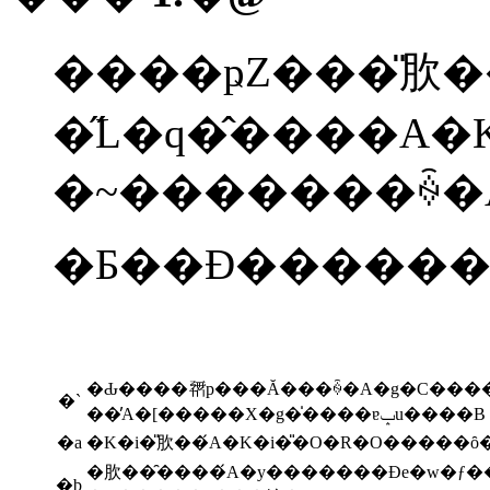
����ҏZ���̎肷�
�~�������ꍇ�A��
�Ƃ��Đ�������
�Ԃ����𗘗p���Ă���ꍇ�A�g�C���
�`
��̓A�[�����X�g�̍����ɐݒu����B
�a
�K�i�̎肷��́A�K�i�̎�O�R�O�����ȏ�
�肷��̑����́A�y�������Đe�w�ƒ�
�b