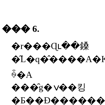
��� 6.
�r���Ɋւ��鎟
�̋L�q�̂����A�K�؂Ȃ��̂Ɂ��A�K�؂łȂ����̂Ɂ~��
ꍇ�A
���̑g�ݍ��킹
�Ƃ��Đ�������