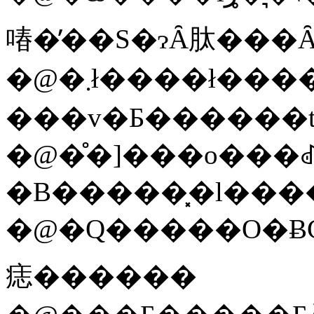
㖺�̕��S�ɂȂ肽���
�@�܂ł����ł����b�ɂȂ肽
���v�Ƃ������t
�@�̊�]���o���
�B�����͓�l���
�@�Q�����O�ɃC���t���G���U�̂�
痣������