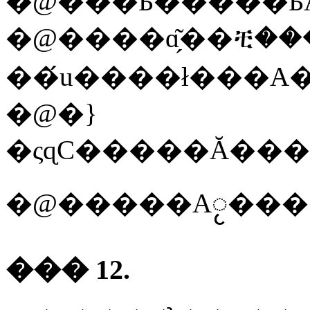
�@���Ƃ�����ƂȂ
�@����ɑ̗͂��ቺ�
�@�}
��� 12.