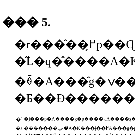
��� 5.
�r���̂��߂̗p��Ɋւ��鎟
�ꍇ�A���̑g�ݍ��킹
�Ƃ��Đ�������
�j���p�A����
�`
�a
�������ݕ֊�́A�K���