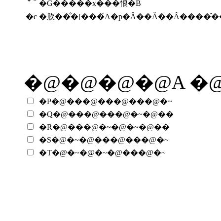
�G�����x���悢�B
�c
�肷��̐�[���́A�p�Ȃ��Ă��Ȃ����̂
�@�@�@�@A �@
�P�@���@���@���@�~
�Q�@���@���@�~�@��
�R�@���@�~�@�~�@��
�S�@�~�@���@���@�~
�T�@�~�@�~�@���@�~