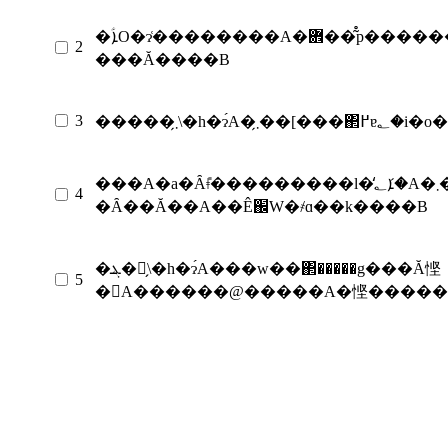
�ܐؑO�ɂ͑��������A�܎��͂̊p������菜
2
���Ă����B
3
���A�a�Ȃǂ̎���������l�̒ܐ؂�́A�܂��̂��̂Ɉُ킪
4
�Ȃ��Ă��A��Ê֌W�҂ɑ��k����B
�ܔ�ᝂ̗\�h�ɂ́A���w��΂�����g���Ă悭
5
�􂢁A������@�����A�悭����