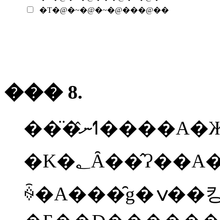
�T�@�~�@�~�@���@��
��� 8.
�K�؂Ȃ��̂Ɂ��A�K�؂łȂ����̂Ɂ~�������
ꍇ�A���̑g�ݍ��킹