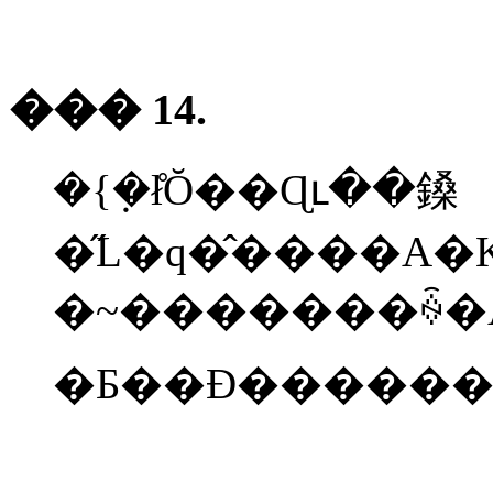
��� 14.
�{�݂ł̊Ŏ��Ɋւ��鎟
�~�������ꍇ�A��
�Ƃ��Đ�������