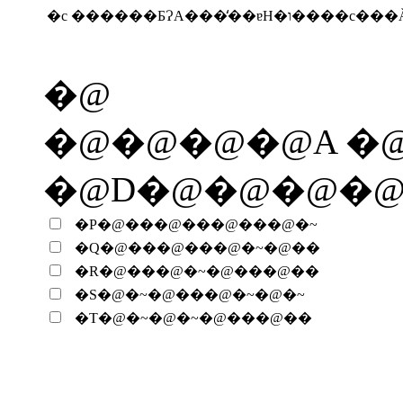
�c
������ƂɁA���̒��
�@
�@�@�@�@A �@
�@D�@�@�@�
�P�@���@���@���@�~
�Q�@���@���@�~�@��
�R�@���@�~�@���@��
�S�@�~�@���@�~�@�~
�T�@�~�@�~�@���@��