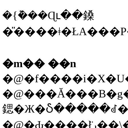
�{�݉��Ɋւ��鎟
�m�� ��n
�@�f����i�X�U
�@���Ă���B�g��
鍶�Ж�Ⴢ�����ꂽ�
�@�Ԃ����ł̈ړ��͉\�ł������B�{�l�́A�u����ȏ