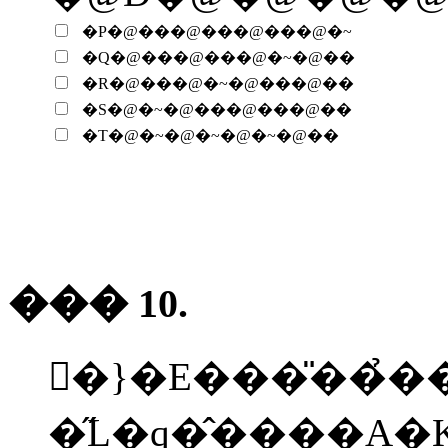
�P�@���@���@���@�~
�Q�@���@���@�~�@��
�R�@���@�~�@���@��
�S�@�~�@���@���@��
�T�@�~�@�~�@�~�@��
��� 10.
�ً}�E���̎��̉�