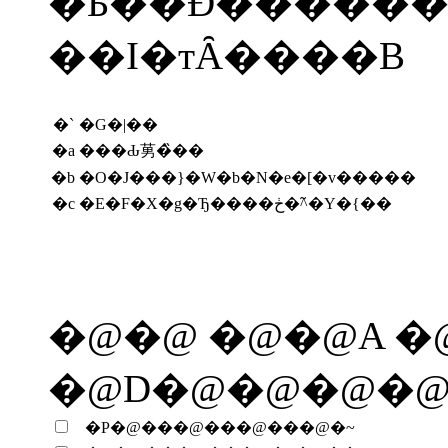
�Ƃ��Đ������
��I�тȂ����B
�`
�G�|��
�a
���Ԃ莮�̏��
�b
�O�J���}�W�b�N�e�[�v�����
�c
�E�F�X�g�Ђ����ڂ�^�̃Y�{��
�@�@ �@�@A �
�@D�@�@�@�
�P�@���@���@���@�~