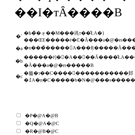
��I�тȂ����B
�ߕ��̏ォ��M���𗁂т��̂ŁA�}
�`
���ŒE�����ė�₵�Ȃ���a�@�ɍs��
�n���̏�����􂢁A���Ŗ�����Ă��
�a
������ē]�񂾌�A��񂪎��Ă����̂ŁA�����؂
�b
�Ȃ���a�@�ɍs�����B
�뚋�ɂ��C�����ٕ����������邽
�c
�߁A�n�C�����b�N�@���s�����
�P�@A�@B
�Q�@A�@C
�R�@B�@C