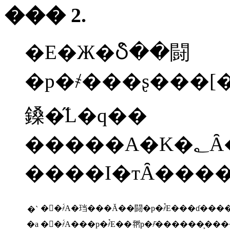
��� 2.
�E�Ж�Ⴢ̂��闘
�p�҂���ʂ���[
鎟�̋L�q��
�����A�K�؂Ȃ��̂̑g�ݍ��킹
����I�тȂ���
��҂́A�珰���Ă��闘�p�҂̉E���ɗ����
�`
�a
��҂́A���p�҂̉E��𗘗p�҂̋������͕��