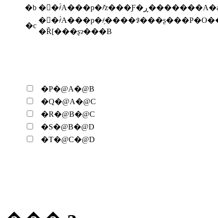
�b
��҂́A���p�҂̌z��
��҂́A���p�҂̗����ꂪ���ʂ���P�
�c
�Ȓ[���ʂɂ���B
�P�@A�@B
�Q�@A�@C
�R�@B�@C
�S�@B�@D
�T�@C�@D