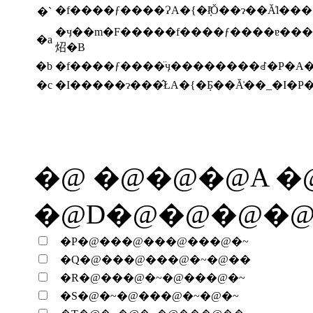
�f����ƒ����ɁA�{�݂ł̊Ŏ��ɂ��Ă̍l
�`
�ӌ��m�F�����f����ƒ����ɐ��
�a
炤�B
�b
�f����ƒ����̈ӌ��������ꂽ�P�
�c
�I�����ɂ���̂ŁA�{�݂Ƃ��Ă͐��_�I�
�@ �@�@�@A �
�@D�@�@�@�
�P�@���@���@���@�~
�Q�@���@���@�~�@��
�R�@���@�~�@���@�~
�S�@�~�@���@�~�@�~