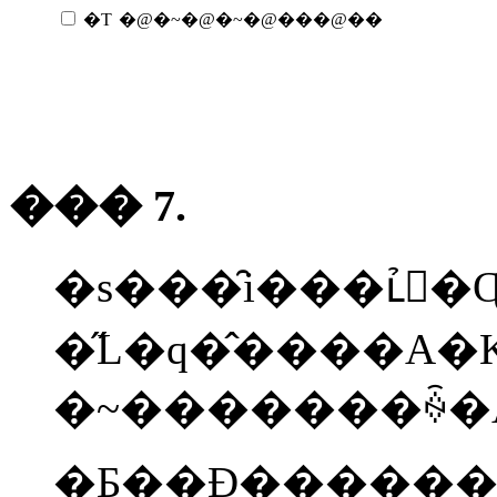
�T
�@�~�@�~�@���@��
��� 7.
�s���̑i���ւ̉�
�~�������ꍇ�A��
�Ƃ��Đ�������