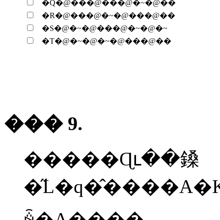
�Q�@���@���@�~�@��
�R�@���@�~�@���@��
�S�@�~�@���@�~�@�~
�T�@�~�@�~�@���@��
��� 9.
�����Ɋւ��鎟
�̋L�q�̂����A�K�؂Ȃ��̂Ɂ��A�K�؂łȂ����̂Ɂ~��
ꍇ�A����