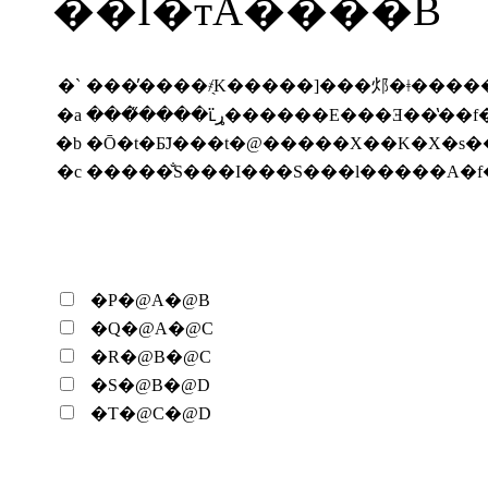
��I�тȂ����B
�`
���̓����҂̖K�����]���邩�ǂ����
�a
���̋����ւ̈ړ������E���Ǝ��̔�
�b
�Ō�t�Ƃ̃J���t�@�����X��K�X�
�c
�����̐S���I���S���l�����A�f
�P�@A�@B
�Q�@A�@C
�R�@B�@C
�S�@B�@D
�T�@C�@D