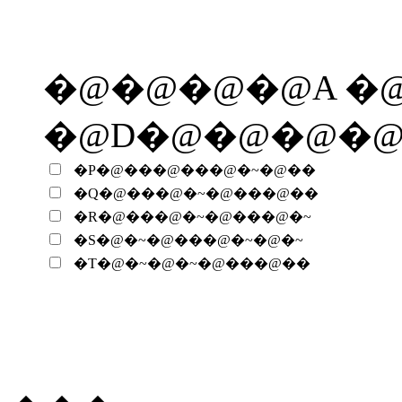
�@�@�@�@A �@
�@D�@�@�@�
�P�@���@���@�~�@��
�Q�@���@�~�@���@��
�R�@���@�~�@���@�~
�S�@�~�@���@�~�@�~
�T�@�~�@�~�@���@��