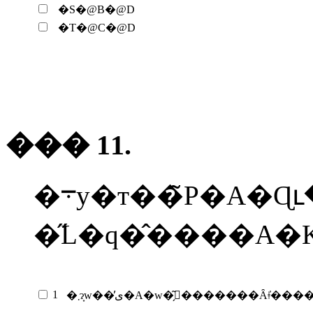
�S�@B�@D
�T�@C�@D
��� 11.
�܋y�т��̃P�A�Ɋւ��鎟
1
�܂ɂ͎w��̕ی�A�w�̗͂𑝋�������Ȃǂ