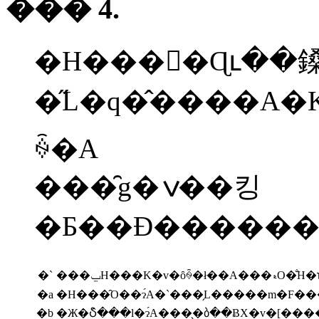
��� 4.
�H����Ɋւ��
�̋L�q�̂����A�K�؂Ȃ��̂Ɂ��A�K�؂łȂ����̂Ɂ~��
ꍇ�A
���̑g�ݍ��킹
�Ƃ��Đ�������
�`
�a
�H���̑O��ɂ́A�`���̗L�����m�F�
�b
�Ж�Ⴢ̂���l�ɂ́A���̖�ბ��ɃX�v�[��