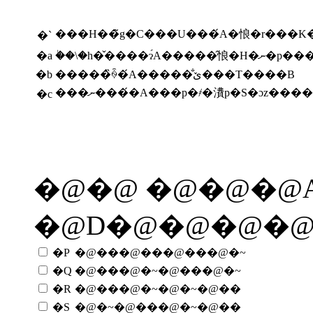
���H��̃g�C���U���́A�悢�r���K�
�`
�a
�֔�\�h�̌����ɂ́A�����̂悢
�b
�����̏ꍇ�́A�����̐ێ���T����B
���ނ����́A���p�҂�㵒p�S�ɔz
�c
�@�@ �@�@�@A
�@D�@�@�@�
�P
�@���@���@���@�~
�Q
�@���@�~�@���@�~
�R
�@���@�~�@�~�@��
�S
�@�~�@���@�~�@��