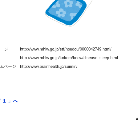
://www.mhlw.go.jp/stf/houdou/0000042749.html/
lw.go.jp/kokoro/know/disease_sleep.html
ttp://www.brainhealth.jp/suimin/
 １ 」へ