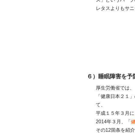
レタスよりもサニ
６）睡眠障害を予
厚生労働省では、
「健康日本２１」
て、
平成１５年３月に
2014年３月、「
その12箇条を紹