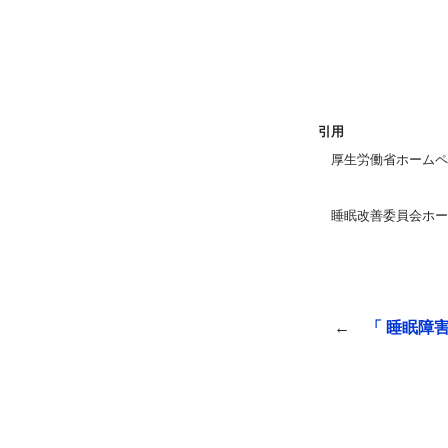
引用
厚生労働省ホームページ http
http://www.mh
睡眠改善委員会ホームページ h
←
「 睡眠障害