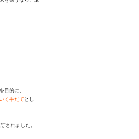
を目的に、
いく手だて
とし
改訂されました。