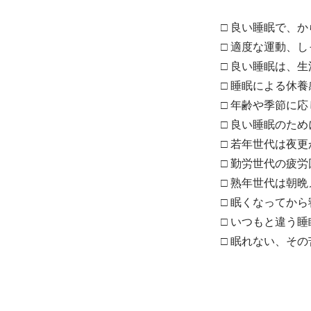
□ 良い睡眠で、
□ 適度な運動、
□ 良い睡眠は、
□ 睡眠による休
□ 年齢や季節に
□ 良い睡眠のた
□ 若年世代は夜
□ 勤労世代の疲
□ 熟年世代は朝
□ 眠くなってか
□ いつもと違う
□ 眠れない、そ