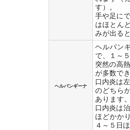
す）。
手や足に
はほとん
みが出る
ヘルパン
で、１～
突然の高
が多数で
口内炎は
ヘルパンギーナ
のどちら
あります
口内炎は
ほどかか
４～５日