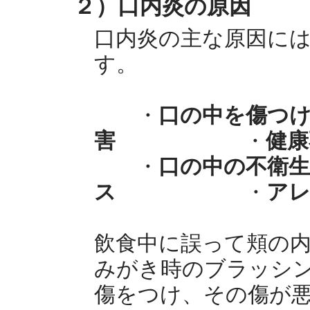
２）口内炎の原因
口内炎の主な原因に
す。
・
口の中を傷つ
害
・
健康
・
口の中の不衛生
ス
・
ア
飲食中に誤って頬の
みがき時のブラッシ
傷をつけ、その傷が