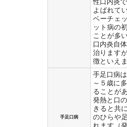
性口内炎
よばれて
ベーチェ
ット病の
ことが多
口内炎自
治ります
徴といえ
手足口病
～５歳に
ることが
発熱と口
きると共
のひらや
手足口病
れます（