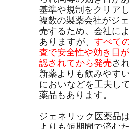
基準や規制をクリア
複数の製薬会社がジ
売するため、会社に
ありますが、
すべて
査で安全性や効き目
認されてから発売
さ
新薬よりも飲みやす
においなどを工夫し
薬品もあります。
ジェネリック医薬品
よりも短期間で済む